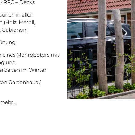
 / RPC – Decks
unen in allen
 (Holz, Metall,
, Gabionen)
ünung
on eines Mähroboters mit
ng und
rbeiten im Winter
on Gartenhaus /
s mehr…