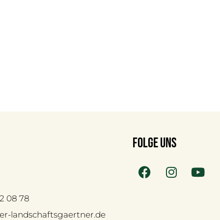
folge uns
 42 08 78
der-landschaftsgaertner.de