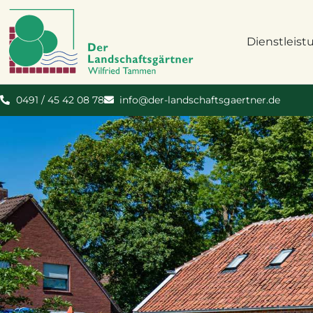
Dienstleis
0491 / 45 42 08 78
info@der-landschaftsgaertner.de