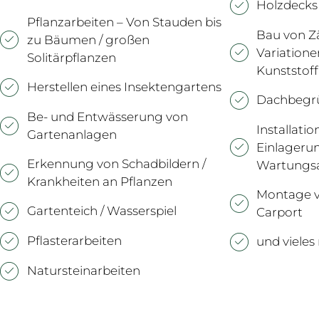
Holzdecks
Pflanzarbeiten – Von Stauden bis
Bau von Zä
zu Bäumen / großen
Variationen
Solitärpflanzen
Kunststoff
Herstellen eines Insektengartens
Dachbegr
Be- und Entwässerung von
Installati
Gartenanlagen
Einlageru
Erkennung von Schadbildern /
Wartungsa
Krankheiten an Pflanzen
Montage v
Gartenteich / Wasserspiel
Carport
Pflasterarbeiten
und viele
Natursteinarbeiten