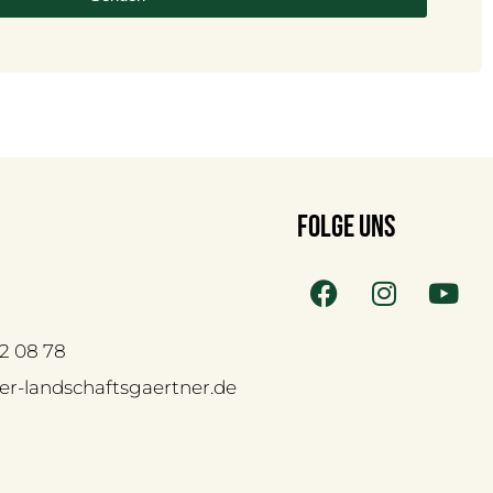
folge uns
 42 08 78
der-landschaftsgaertner.de