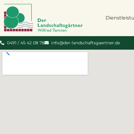
Dienstleis
0491 / 45 42 08 78
info@der-landschaftsgaertner.de